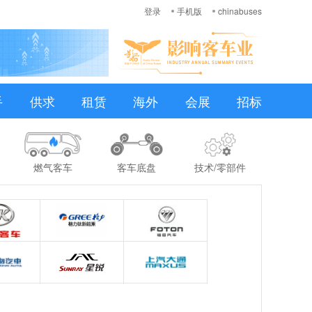
登录
手机版
chinabuses
手
供求
租赁
海外
会展
招标
燃气客车
客车底盘
技术/零部件