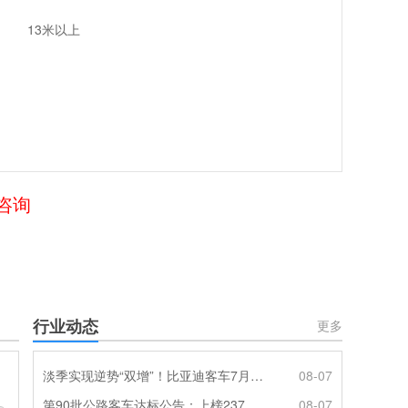
13米以上
咨询
行业动态
更多
淡季实现逆势“双增”！比亚迪客车7月热销620辆创新高
08-07
第90批公路客车达标公告：上榜237款创次高，混动\燃料电池缺席
08-07