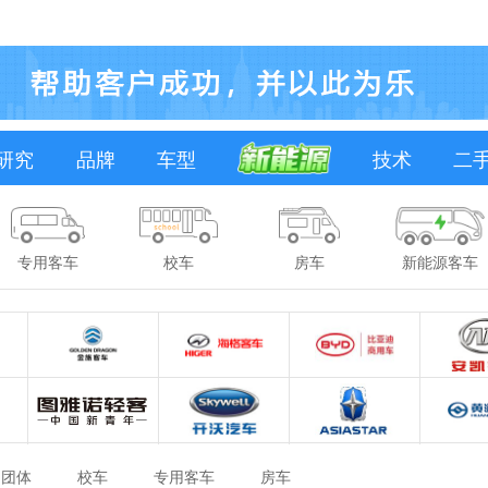
研究
品牌
车型
技术
二
专用客车
校车
房车
新能源客车
团体
校车
专用客车
房车