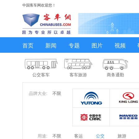
中国客车网欢迎您！
首页
新闻
专题
图片
视频
公交客车
客车旅游
商务通勤
品牌大全:
不限
用途:
不限
客运
公交
旅游