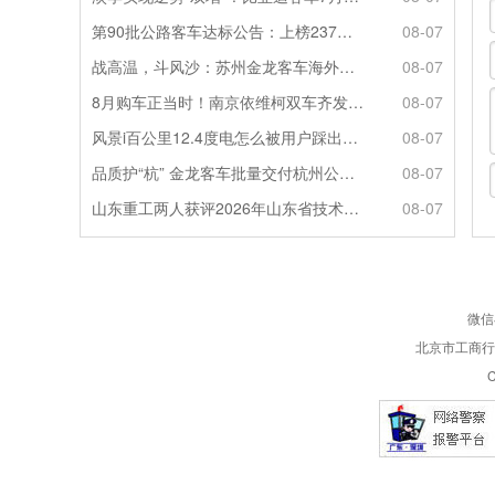
第90批公路客车达标公告：上榜237款创次高，混动\燃料电池缺席
08-07
战高温，斗风沙：苏州金龙客车海外服务的“极限温度测试”
08-07
8月购车正当时！南京依维柯双车齐发限时福利全解析
08-07
风景i百公里12.4度电怎么被用户踩出来的？
08-07
品质护“杭” 金龙客车批量交付杭州公交集团72辆
08-07
山东重工两人获评2026年山东省技术技能大师
08-07
微信
北京市工商行政
C