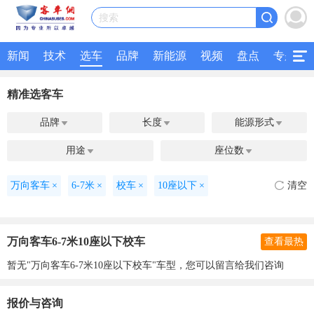
搜索
新闻
技术
选车
品牌
新能源
视频
盘点
专题
精准选客车
品牌
长度
能源形式



用途
座位数


万向客车
×
6-7米
×
校车
×
10座以下
×
清空
万向客车6-7米10座以下校车
查看最热
暂无"万向客车6-7米10座以下校车"车型，您可以留言给我们咨询
报价与咨询