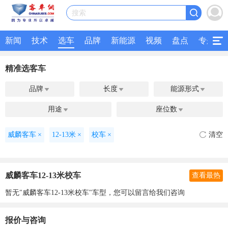
搜索
新闻
技术
选车
品牌
新能源
视频
盘点
专题
精准选客车
品牌
长度
能源形式



用途
座位数


威麟客车
×
12-13米
×
校车
×
清空
威麟客车12-13米校车
查看最热
暂无"威麟客车12-13米校车"车型，您可以留言给我们咨询
报价与咨询