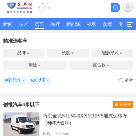
搜索
新闻
技术
选车
品牌
新能源
视频
盘点
专题
精准选客车
品牌
长度
能源形式



用途
座位数


创维汽车
×
6米以下
×
清空
创维汽车6米以下
查看最热
南京金龙NJL5040XXYBEV5厢式运输车
（纯电动2座）
长度：5960mm