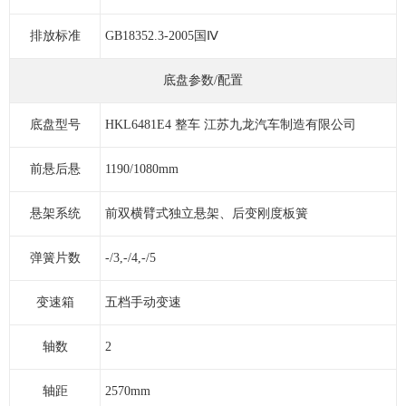
排放标准
GB18352.3-2005国Ⅳ
底盘参数/配置
底盘型号
HKL6481E4 整车 江苏九龙汽车制造有限公司
前悬后悬
1190/1080mm
悬架系统
前双横臂式独立悬架、后变刚度板簧
弹簧片数
-/3,-/4,-/5
变速箱
五档手动变速
轴数
2
轴距
2570mm