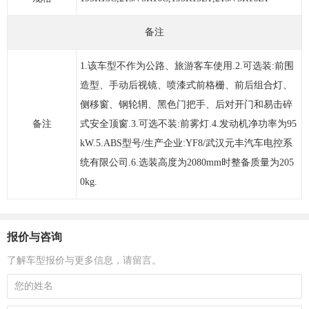
备注
1.该车型不作为公路、旅游客车使用.2.可选装:前围
造型、手动后视镜、喷漆式前格栅、前后组合灯、
侧移窗、钢轮辋、黑色门把手、后对开门和易击碎
备注
式安全顶窗.3.可选不装:前雾灯.4.发动机净功率为95
kW.5.ABS型号/生产企业:YF8/武汉元丰汽车电控系
统有限公司.6.选装高度为2080mm时整备质量为205
0kg.
报价与咨询
了解车型报价与更多信息，请留言。