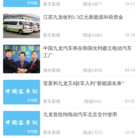
10-12
客车新闻
阅读18877
江苏九龙收到1.5亿元新能源补助资金
10-10
客车新闻
阅读24463
中国九龙汽车将在韩国光州建立电动汽车
工厂
04-14
海外新闻
阅读14950
亚星和九龙又8款车入列“新能源名单”
03-02
客车新闻
阅读8162
九龙首批纯电动汽车北京交付使用
12-31
客车新闻
阅读13553