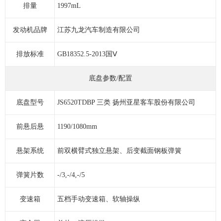
排量
1997mL
发动机品牌
江苏九龙汽车制造有限公司
排放标准
GB18352.5-2013国Ⅴ
底盘参数/配置
底盘型号
JS6520TDBP 三类 扬州亚星客车股份有限公司
前悬后悬
1190/1080mm
悬架系统
前双横臂式独立悬架、后变截面钢板弹簧
弹簧片数
-/3,-/4,-/5
变速箱
五档手动变速箱、软轴操纵