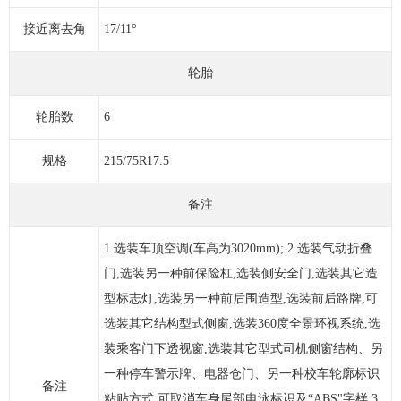
接近离去角
17/11°
轮胎
轮胎数
6
规格
215/75R17.5
备注
1.选装车顶空调(车高为3020mm); 2.选装气动折叠
门,选装另一种前保险杠,选装侧安全门,选装其它造
型标志灯,选装另一种前后围造型,选装前后路牌,可
选装其它结构型式侧窗,选装360度全景环视系统,选
装乘客门下透视窗,选装其它型式司机侧窗结构、另
一种停车警示牌、电器仓门、另一种校车轮廓标识
备注
粘贴方式,可取消车身尾部电泳标识及“ABS"字样;3.