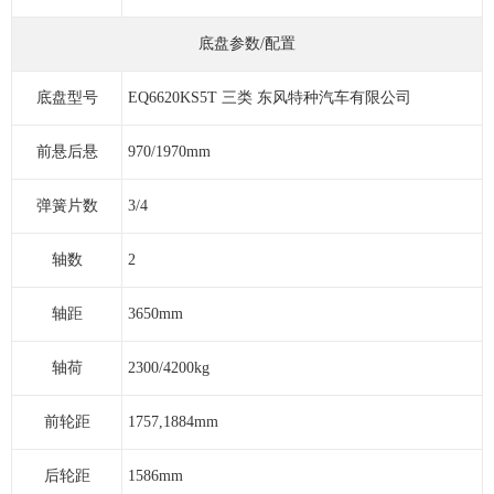
底盘参数/配置
底盘型号
EQ6620KS5T 三类 东风特种汽车有限公司
前悬后悬
970/1970mm
弹簧片数
3/4
轴数
2
轴距
3650mm
轴荷
2300/4200kg
前轮距
1757,1884mm
后轮距
1586mm