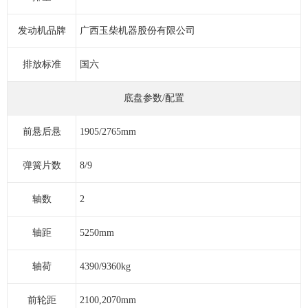
发动机品牌
广西玉柴机器股份有限公司
排放标准
国六
底盘参数/配置
前悬后悬
1905/2765mm
弹簧片数
8/9
轴数
2
轴距
5250mm
轴荷
4390/9360kg
前轮距
2100,2070mm