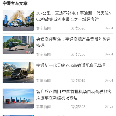
宇通客车文章
307公里，直达不补电！宇通新一代天骏V
6E挑战完成河南最长之一城际客运
07-31
客车新闻
阅读5326
央媒高频聚焦：宇通高端产品背后的智造
密码
07-31
客车新闻
阅读7256
宇通新一代天骏V6E高效适配多元场景
07-31
客车新闻
阅读8019
智启丝路国门 中国首批机场自动驾驶旅客
摆渡车在新疆机场投运
07-29
客车新闻
阅读5393