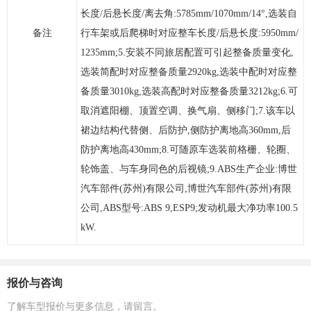
长度/后悬长度/离去角:5785mm/1070mm/14°,选装自
备注
行车架或后爬梯时对应整车长度/后悬长度:5950mm/
1235mm;5.安装不同旅居配置可引起整备质量变化,
选装简配时对应整备质量2920kg,选装中配时对应整
备质量3010kg,选装高配时对应整备质量3212kg;6.可
取消遮阳棚、顶置空调、换气扇、侧移门;7.该车以
裙边结构代替侧、后防护,侧防护离地高360mm,后
防护离地高430mm;8.可随原车选装前格栅、轮圈、
轮饰盖、与车身同色的后视镜;9.ABS生产企业:博世
汽车部件(苏州)有限公司,博世汽车部件(苏州)有限
公司,ABS型号:ABS 9,ESP9;发动机最大净功率100.5
kW.
报价与咨询
了解车型报价与更多信息，请留言。