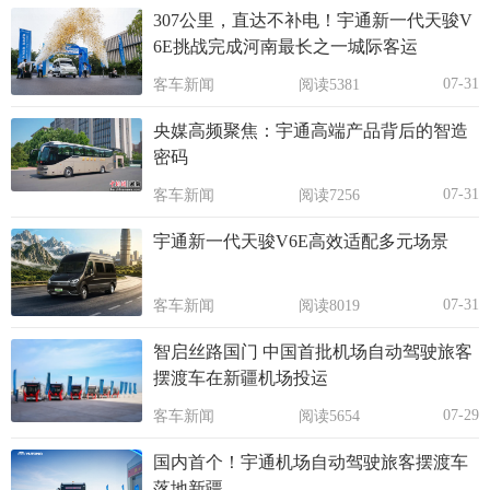
307公里，直达不补电！宇通新一代天骏V
6E挑战完成河南最长之一城际客运
07-31
客车新闻
阅读5381
央媒高频聚焦：宇通高端产品背后的智造
密码
07-31
客车新闻
阅读7256
宇通新一代天骏V6E高效适配多元场景
07-31
客车新闻
阅读8019
智启丝路国门 中国首批机场自动驾驶旅客
摆渡车在新疆机场投运
07-29
客车新闻
阅读5654
国内首个！宇通机场自动驾驶旅客摆渡车
落地新疆