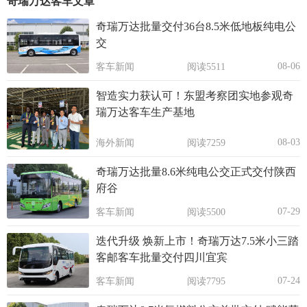
奇瑞万达客车文章
奇瑞万达批量交付36台8.5米低地板纯电公
交
08-06
客车新闻
阅读5511
智造实力获认可！东盟考察团实地参观奇
瑞万达客车生产基地
08-03
海外新闻
阅读7259
奇瑞万达批量8.6米纯电公交正式交付陕西
府谷
07-29
客车新闻
阅读5500
迭代升级 焕新上市！奇瑞万达7.5米小三踏
客邮客车批量交付四川宜宾
07-24
客车新闻
阅读7795