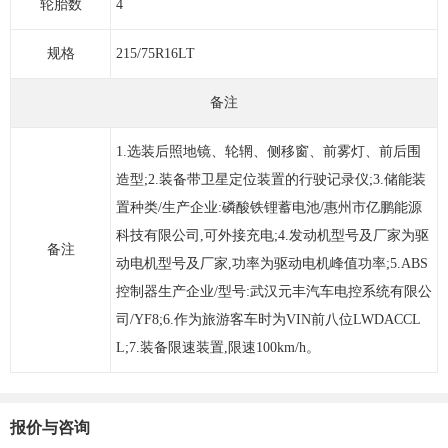
轮胎数
4
规格
215/75R16LT
备注
1.选装后照地镜、轮辋、侧移窗、前雾灯、前后围
造型;2.装备带卫星定位装置的行驶记录仪;3.储能装
置种类/生产企业:磷酸铁锂蓄电池/惠州市亿鹏能源
科技有限公司,可外接充电;4.发动机型号及厂家为驱
备注
动电机型号及厂家,功率为驱动电机峰值功率;5.ABS
控制器生产企业/型号:武汉元丰汽车电控系统有限公
司/YF8;6.作为旅游客车时为VIN前八位LWDACCL
L;7.装备限速装置,限速100km/h。
报价与咨询