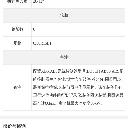
接近离去角
20/12°
轮胎
轮胎数
6
规格
6.50R16LT
备注
配置ABS,ABS系统控制器型号:BOSCH ABS8;ABS系
统控制器生产企业:博世汽车部件(苏州)有限公司;选
备注
装侧窗推拉窗,选装前后电子显示牌。该车装备具有
卫星定位功能的行驶记录仪;装备限速装置,且限速最
高车速80km/h;发动机最大净功率93kW。
报价与咨询