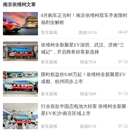
南京依维柯文章
8月购车正当时！南京依维柯双车齐发限时
福利全解析
08-07
客车新闻
阅读10116
依维柯全新聚星EV深圳、武汉、济南“三
城记”，开启商务轻客新选择
07-31
客车新闻
阅读7954
限时权益价9.88万起！依维柯全新聚星EV
成都、杭州同步上市
07-31
客车新闻
阅读7609
行业首款半固态电池大轻客 依维柯全新聚
星EV长沙\南京区域上市
07-22
客车新闻
阅读8178