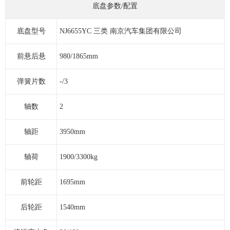
底盘参数/配置
底盘型号
NJ6655YC 三类 南京汽车集团有限公司
前悬后悬
980/1865mm
弹簧片数
-/3
轴数
2
轴距
3950mm
轴荷
1900/3300kg
前轮距
1695mm
后轮距
1540mm