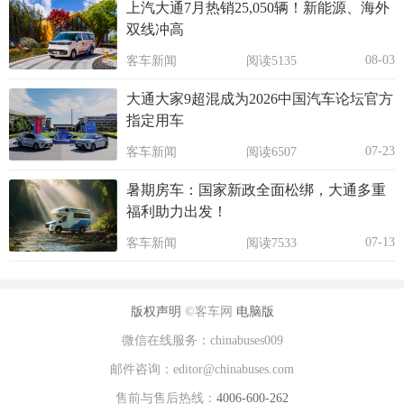
上汽大通7月热销25,050辆！新能源、海外
双线冲高
08-03
客车新闻
阅读5135
大通大家9超混成为2026中国汽车论坛官方
指定用车
07-23
客车新闻
阅读6507
暑期房车：国家新政全面松绑，大通多重
福利助力出发！
07-13
客车新闻
阅读7533
版权声明
©客车网
电脑版
微信在线服务：chinabuses009
邮件咨询：editor@chinabuses.com
售前与售后热线：
4006-600-262