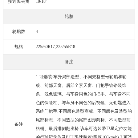
接近离去角
19/18°
轮胎
轮胎数
4
规格
225/60R17,225/55R18
备注
1.可选装:车身局部造型、不同规格型号轮胎和轮
毂、前部天窗、后部全景天窗、门把手镀铬装饰
条、浅色玻璃、与车身同色的门把手、与车身不同
色的保险杠、与车身不同色的后视镜、无钥匙进入
系统门把手.不同颜色造型商标、不同颜色及造型的
尾部标志、不同造型的尾部图形商标、不同造型前
备注
格栅、最后排侧翻座椅.该车可选装带卫星定位功能
的行驶记录仪及ECU限速装置(限速100km/h).2.可选