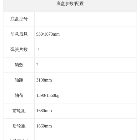
底盘参数/配置
底盘型号
前悬后悬
930/1070mm
弹簧片数
-/-
轴数
2
轴距
3198mm
轴荷
1390/1560kg
前轮距
1680mm
后轮距
1660mm