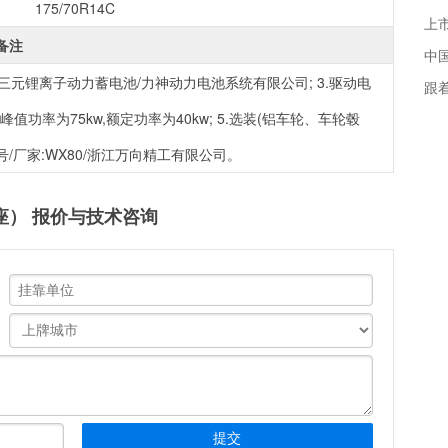
175/70R14C
备注
中国
:三元锂离子动力蓄电池/力神动力电池系统有限公司; 3.驱动电
跟
峰值功率为75kw,额定功率为40kw; 5.选装(铝车轮、车轮毂
号/厂家:WX80/浙江万向精工有限公司。
2座） 报价与技术咨询