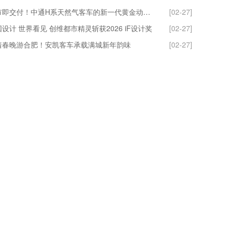
上市即交付！中通H系天然气客车的新一代黄金动力链到底什么来头？
[02-27]
设计 世界看见 创维都市精灵斩获2026 iF设计奖
[02-27]
着春晚游合肥！安凯客车承载满城新年韵味
[02-27]