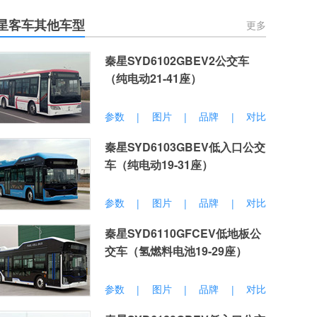
星客车其他车型
更多
秦星SYD6102GBEV2公交车
（纯电动21-41座）
参数
图片
品牌
对比
|
|
|
秦星SYD6103GBEV低入口公交
车（纯电动19-31座）
参数
图片
品牌
对比
|
|
|
秦星SYD6110GFCEV低地板公
交车（氢燃料电池19-29座）
参数
图片
品牌
对比
|
|
|