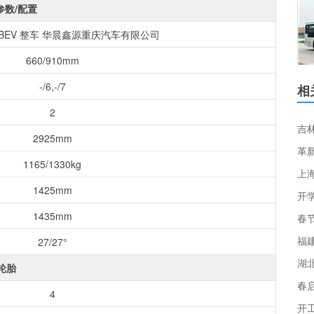
参数/配置
AXBEV 整车 华晨鑫源重庆汽车有限公司
660/910mm
-/6,-/7
相
2
2925mm
革
1165/1330kg
上
1425mm
开
1435mm
福
27/27°
轮胎
春
4