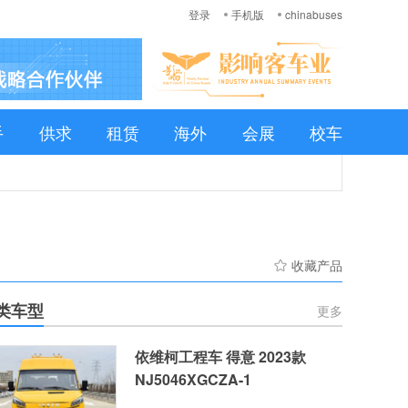
登录
手机版
chinabuses
手
供求
租赁
海外
会展
校车
收藏产品
类车型
更多
依维柯工程车 得意 2023款
NJ5046XGCZA-1