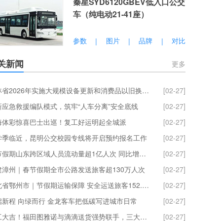
秦星SYD6120GBEV低入口公交
车（纯电动21-41座）
参数
图片
品牌
对比
|
|
|
关新闻
更多
吉林省2026年实施大规模设备更新和消费品以旧换新政策工作方案发布
[02-27]
新应急救援编队模式，筑牢“人车分离”安全底线
[02-27]
海体彩惊喜巴士出巡！复工好运明起全城派
[02-27]
学季临近，昆明公交校园专线将开启预约报名工作
[02-27]
春节假期山东跨区域人员流动量超1亿人次 同比增长21.57%
[02-27]
建漳州｜春节假期全市公路发送旅客超130万人次
[02-27]
湖北省鄂州市｜节假期运输保障 安全运送旅客152.25 万人次
[02-27]
启新程 向绿而行 金龙客车把低碳写进城市日常
[02-27]
开工大吉！福田图雅诺与滴滴送货强势联手，三大权益派送中！
[02-27]