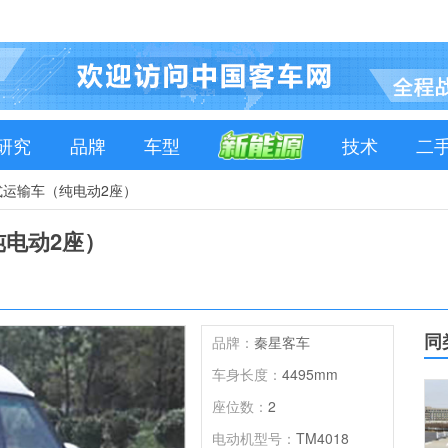
研究
品牌
车型
技术
二
V厢式运输车（纯电动2座）
纯电动2座）
同
品牌：
秦星客车
车身长度：
4495mm
座位数：
2
电动机型号：
TM4018