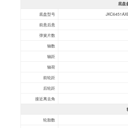
底盘
底盘型号
JKC6451
前悬后悬
弹簧片数
轴数
轴距
轴荷
前轮距
后轮距
接近离去角
轮胎数