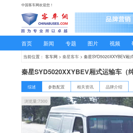
中国客车网欢迎您！
首页
新闻
专题
图片
视频
当前位置： 客车网 >
秦星客车
>
秦星SYD5020XXYBE
秦星SYD5020XXYBEV厢式运输车（
综述
参数配置
相关资讯
品牌介绍
浏览量:
7300