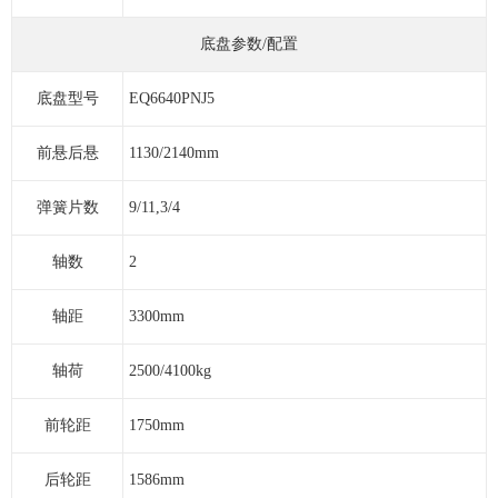
底盘参数/配置
底盘型号
EQ6640PNJ5
前悬后悬
1130/2140mm
弹簧片数
9/11,3/4
轴数
2
轴距
3300mm
轴荷
2500/4100kg
前轮距
1750mm
后轮距
1586mm