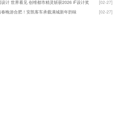
设计 世界看见 创维都市精灵斩获2026 iF设计奖
[02-27]
着春晚游合肥！安凯客车承载满城新年韵味
[02-27]