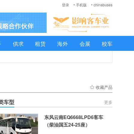
登录
手机版
chinabuses
手
供求
租赁
海外
会展
校车
收藏产品
类车型
更多
东风云南EQ6668LPD6客车
（柴油国五24-25座）