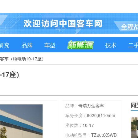
研究
品牌
车型
技术
二
V客车（纯电动10-17座）
-17座）
同
品牌：
奇瑞万达客车
车身长度：
6020,6110mm
座位数：
10-17
电动机型号：
TZ260XSWD