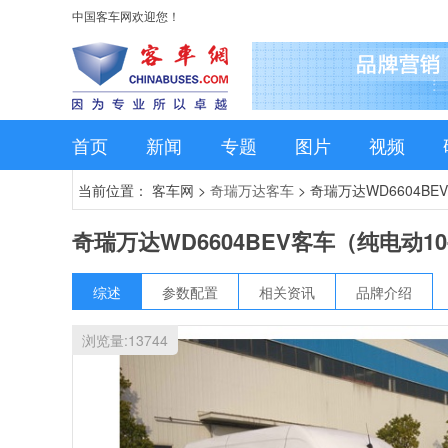
中国客车网欢迎您！
首页
新闻
专题
图片
视频
当前位置： 客车网 >
奇瑞万达客车
>
奇瑞万达WD6604BE
奇瑞万达WD6604BEV客车（纯电动10
综述
参数配置
相关资讯
品牌介绍
浏览量:
13744