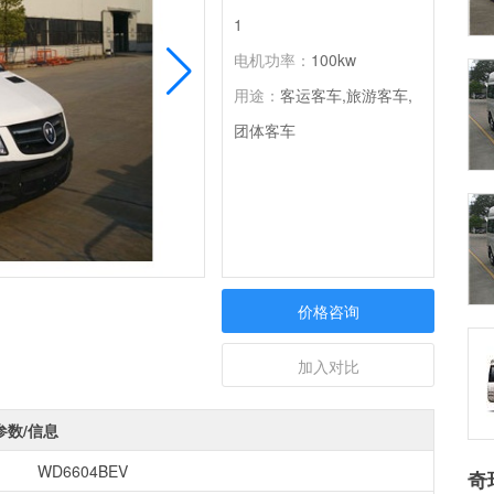
1
电机功率：
100kw
用途：
客运客车,旅游客车,
团体客车
价格咨询
加入对比
参数/信息
WD6604BEV
奇