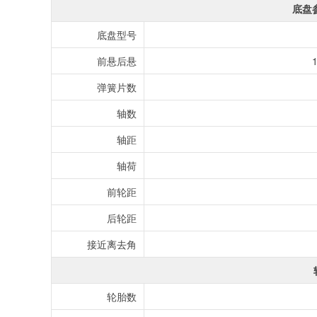
底盘
底盘型号
前悬后悬
弹簧片数
轴数
轴距
轴荷
前轮距
后轮距
接近离去角
轮胎数