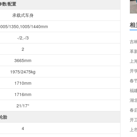
参数/配置
承载式车身
相
1005/1350,1005/1440mm
-/2,-/3
2
革
3665mm
上
开
1975/2475kg
1710mm
福
1716mm
21/17°
春
轮胎
4