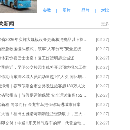
参数
图片
品牌
对比
|
|
|
关新闻
更多
吉林省2026年实施大规模设备更新和消费品以旧换新政策工作方案发布
[02-27]
新应急救援编队模式，筑牢“人车分离”安全底线
[02-27]
海体彩惊喜巴士出巡！复工好运明起全城派
[02-27]
学季临近，昆明公交校园专线将开启预约报名工作
[02-27]
春节假期山东跨区域人员流动量超1亿人次 同比增长21.57%
[02-27]
建漳州｜春节假期全市公路发送旅客超130万人次
[02-27]
湖北省鄂州市｜节假期运输保障 安全运送旅客152.25 万人次
[02-27]
启新程 向绿而行 金龙客车把低碳写进城市日常
[02-27]
开工大吉！福田图雅诺与滴滴送货强势联手，三大权益派送中！
[02-27]
上市即交付！中通H系天然气客车的新一代黄金动力链到底什么来头？
[02-27]