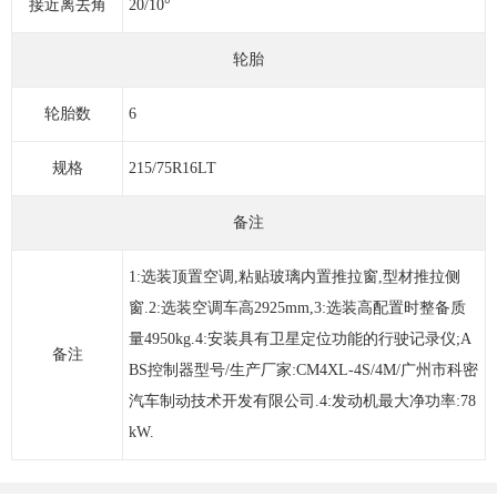
接近离去角
20/10°
轮胎
轮胎数
6
规格
215/75R16LT
备注
1:选装顶置空调,粘贴玻璃内置推拉窗,型材推拉侧
窗.2:选装空调车高2925mm,3:选装高配置时整备质
量4950kg.4:安装具有卫星定位功能的行驶记录仪;A
备注
BS控制器型号/生产厂家:CM4XL-4S/4M/广州市科密
汽车制动技术开发有限公司.4:发动机最大净功率:78
kW.