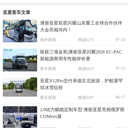
亚星客车文章
潍柴亚星双星闪耀山东重工全球合作伙伴
大会亮相河内！
07-24
海外新闻
阅读6275
斩获三项金奖|潍柴亚星闪耀2026 EC-PAC
新能源商用车性能评价赛
07-13
客车新闻
阅读6632
亚星X12Pro交付承德京北旅游，护航塞罕
坝冰雪征程
06-17
客车新闻
阅读6307
2.0动力赋能定制车型 潍柴亚星亮相俄罗斯
COMvex展