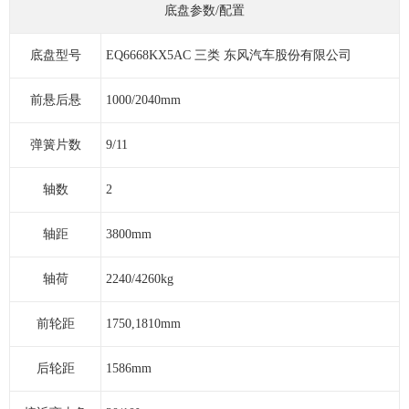
底盘参数/配置
底盘型号
EQ6668KX5AC 三类 东风汽车股份有限公司
前悬后悬
1000/2040mm
弹簧片数
9/11
轴数
2
轴距
3800mm
轴荷
2240/4260kg
前轮距
1750,1810mm
后轮距
1586mm