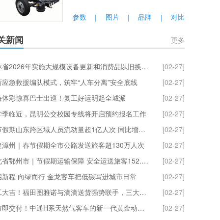
参数
图片
品牌
对比
|
|
|
关新闻
更多
吉林省2026年实施大规模设备更新和消费品以旧换新政策工作方案发布
[02-27]
新应急救援编队模式，筑牢“人车分离”安全底线
[02-27]
海体彩惊喜巴士出巡！复工好运明起全城派
[02-27]
学季临近，昆明公交校园专线将开启预约报名工作
[02-27]
春节假期山东跨区域人员流动量超1亿人次 同比增长21.57%
[02-27]
建漳州｜春节假期全市公路发送旅客超130万人次
[02-27]
湖北省鄂州市｜节假期运输保障 安全运送旅客152.25 万人次
[02-27]
启新程 向绿而行 金龙客车把低碳写进城市日常
[02-27]
开工大吉！福田图雅诺与滴滴送货强势联手，三大权益派送中！
[02-27]
上市即交付！中通H系天然气客车的新一代黄金动力链到底什么来头？
[02-27]