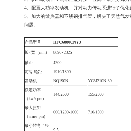
4
、配置大功率发动机，并对动力传动系进行了优化
5
、加大的散热器和不锈钢排气管，解决了天然气发
问题。
产品型号
HFC6880CNY3
长×宽（mm)
8690×2325
轴距
4200
前/后轮距
1910/1800
发动机
NQ190N
YC6J210N-30
额定功率
144/2600
155/2500
（kw/r.pm)
最大扭矩
600/1200-1600
710/1500
（n.m/r.pm)
最小转弯半径
9.5