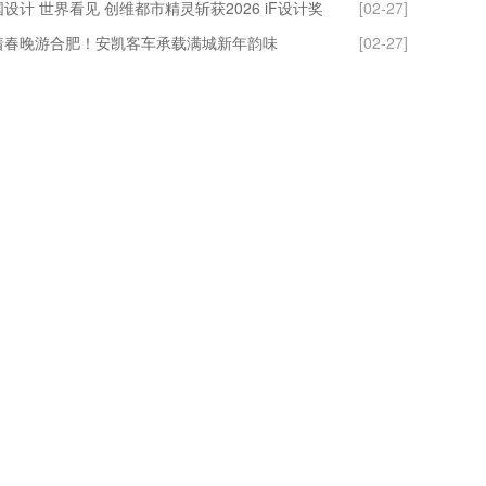
设计 世界看见 创维都市精灵斩获2026 iF设计奖
[02-27]
着春晚游合肥！安凯客车承载满城新年韵味
[02-27]