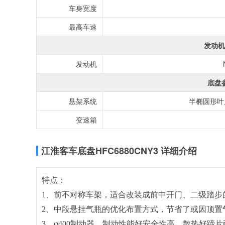
车身宽度
最高车速
发动机
发动机
底盘
悬架系统
半椭圆形叶
变速箱
江淮客车底盘HFC6880CNY3 详细介绍
特点：
1、前不对称车架，适合改装成前中开门、二级踏步
2
、中段悬挂气瓶的优化布置方式，节省了或因顶置
3
、φ
400
制动器，制动性能好安全性高，散热好蹄片