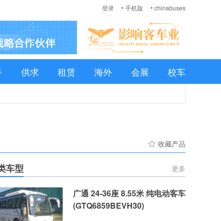
登录
手机版
chinabuses
手
供求
租赁
海外
会展
校车
收藏产品
类车型
更多
广通 24-36座 8.55米 纯电动客车
(GTQ6859BEVH30)