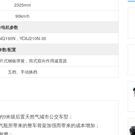
2325mm
90km/h
/电机参数
NQ190N，YC6J210N-30
参数/配置
片式钢板弹簧，筒式双向作用减震器
五档、手动换档
的9米级后置天然气城市公交车型；
气瓶所带来的整车骨架加强而带来的成本增加；
耐磨；