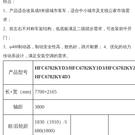
特点：
1、产品适合改装成8米级城市客车，适合中小城市及支线公家市场需
求；
2、前左右不对称车架结构，低底板满足二级踏步需求，可改装前中开
门；
3、φ400制动器，制动安全性高，散热好，蹄片耐磨； 4、优化的动力
传动系设计，满足安装空调的需求。
HFC6782KYD3/HFC6782KY1D3/HFC6782KY2
产品型号
HFC6782KY4D3
长×宽（mm)
7700×2165
轴距
3800
1830（1910）/1
前/后轮距
680(1800)