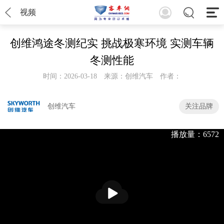
视频
创维鸿途冬测纪实 挑战极寒环境 实测车辆
冬测性能
时间：2026-03-18
来源：创维汽车
作者：
创维汽车
关注品牌
播放量：6572
播
放