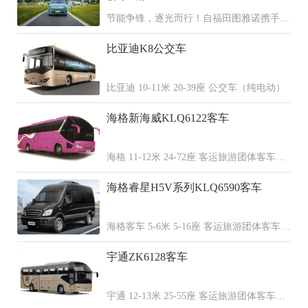
节能争锋，逐光而行！自福田图雅诺携手全
国30家经销商共同发起图雅诺X5、X6区域
比亚迪K8公交车
节能挑战赛以来，赛事热度持续攀升，吸引
了全国多地车主踊跃参与，用每一段行程诠
释节能实力，用精准数据演绎“每一公里都
比亚迪 10-11米 20-39座 公交车（纯电动）
是利润”的核心价值。
海格新海威KLQ6122客车
海格 11-12米 24-72座 客运旅游团体客车
（柴油 天然气 混合动力）
海格睿星H5V系列KLQ6590客车
海格客车 5-6米 5-16座 客运旅游团体客车
（柴油 汽油 纯电动）
宇通ZK6128客车
宇通 12-13米 25-55座 客运旅游团体客车