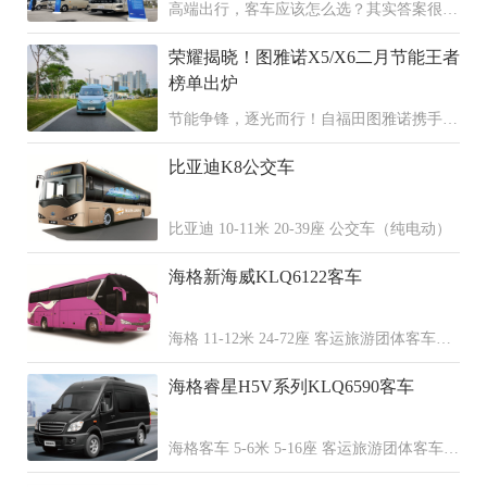
高端出行，客车应该怎么选？其实答案很简
单，天域S12+宇通T7双旗舰，配置拉满、
荣耀揭晓！图雅诺X5/X6二月节能王者
各擅其长，覆盖了高端旅游、公商务接待还
有高端通勤这三大高品质的出行场景。
榜单出炉
节能争锋，逐光而行！自福田图雅诺携手全
国30家经销商共同发起图雅诺X5、X6区域
比亚迪K8公交车
节能挑战赛以来，赛事热度持续攀升，吸引
了全国多地车主踊跃参与，用每一段行程诠
释节能实力，用精准数据演绎“每一公里都
比亚迪 10-11米 20-39座 公交车（纯电动）
是利润”的核心价值。
海格新海威KLQ6122客车
海格 11-12米 24-72座 客运旅游团体客车
（柴油 天然气 混合动力）
海格睿星H5V系列KLQ6590客车
海格客车 5-6米 5-16座 客运旅游团体客车
（柴油 汽油 纯电动）