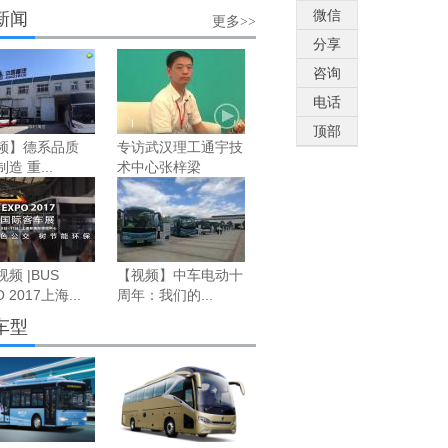
微信
新闻
更多>>
分享
咨询
电话
顶部
频】德系品质
专访武汉理工通宇技
造 重...
术中心张梓梁
频 |BUS
【视频】中车电动十
 2017上海...
周年：我们的...
车型