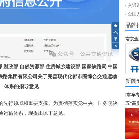
施方案
交通
门联
划：
全国
运管
享受
品牌
南京金
 财政部 自然资源部 住房城乡建设部 国家铁路局 中国
家铁路集团有限公司关于完善现代化都市圈综合交通运输
新闻
体系的指导意见
[客车
的先行领域和重要支撑。为贯彻落实党中央、国务院决
五”高
通运输体系，现提出以下意见。