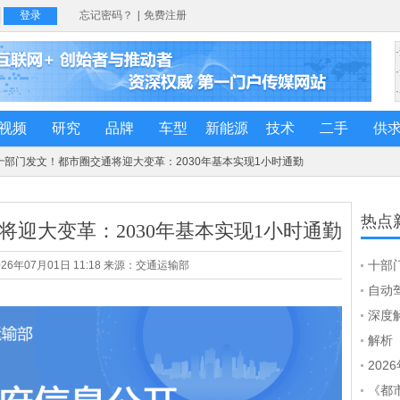
视频
研究
品牌
车型
新能源
技术
二手
供
 十部门发文！都市圈交通将迎大变革：2030年基本实现1小时通勤
热点
迎大变革：2030年基本实现1小时通勤
十部
26年07月01日 11:18 来源：交通运输部
革：
自动
强制
深度
道上
解析
了！
统》
202
型，
《都