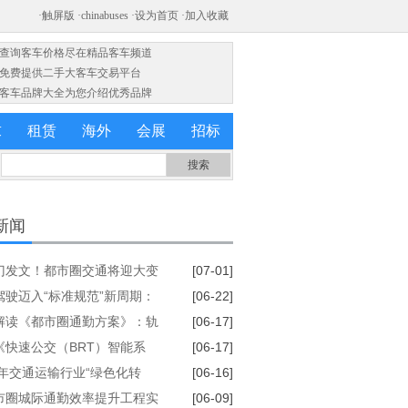
·查询客车价格尽在精品客车频道
·免费提供二手大客车交易平台
·客车品牌大全为您介绍优秀品牌
求
租赁
海外
会展
招标
新闻
门发文！都市圈交通将迎大变
[07-01]
2030年基本实现1小时通勤
驾驶迈入“标准规范”新周期：
[06-22]
国标公示，厘清事故责任边界
解读《都市圈通勤方案》：轨
[06-17]
的都市圈怎么建？这张图说透
《快速公交（BRT）智能系
[06-17]
 系列国家标准
6年交通运输行业“绿色化转
[06-16]
低碳我先行”节能宣传周启动
市圈城际通勤效率提升工程实
[06-09]