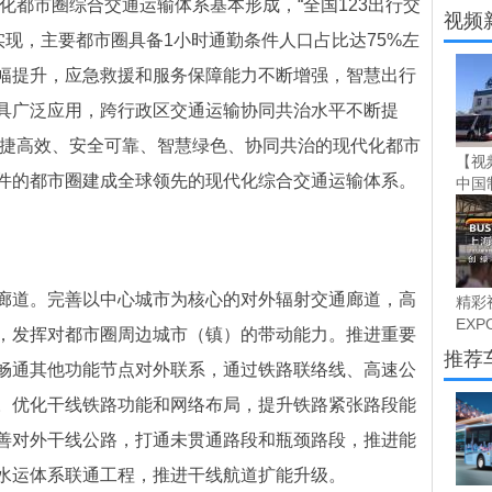
代化都市圈综合交通运输体系基本形成，“全国123出行交
展台
视频
快实现，主要都市圈具备1小时通勤条件人口占比达75%左
幅提升，应急救援和服务保障能力不断增强，智慧出行
具广泛应用，跨行政区交通运输协同共治水平不断提
、便捷高效、安全可靠、智慧绿色、协同共治的现代化都市
【视
件的都市圈建成全球领先的现代化综合交通运输体系。
中国制
廊道。完善以中心城市为核心的对外辐射交通廊道，高
精彩视
EXPO
，发挥对都市圈周边城市（镇）的带动能力。推进重要
推荐
畅通其他功能节点对外联系，通过铁路联络线、高速公
。优化干线铁路功能和网络布局，提升铁路紧张路段能
善对外干线公路，打通未贯通路段和瓶颈路段，推进能
水运体系联通工程，推进干线航道扩能升级。