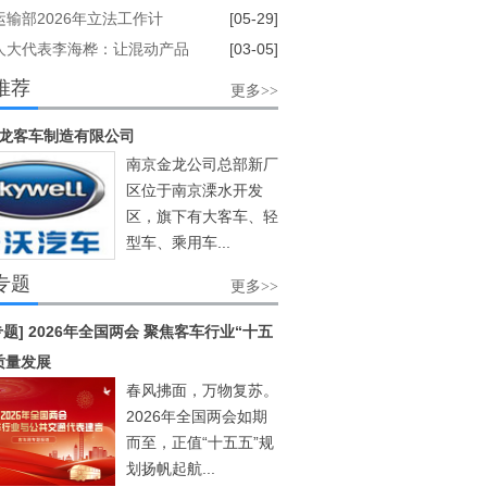
（2026－2030年）》|八部
运输部2026年立法工作计
[05-29]
发
修订《城市公共汽车和电车客
人大代表李海桦：让混动产品
[03-05]
理规定》
与纯电 燃料电池同等税费
推荐
更多>>
龙客车制造有限公司
南京金龙公司总部新厂
区位于南京溧水开发
区，旗下有大客车、轻
型车、乘用车...
专题
更多>>
专题] 2026年全国两会 聚焦客车行业“十五
质量发展
春风拂面，万物复苏。
2026年全国两会如期
而至，正值“十五五”规
划扬帆起航...