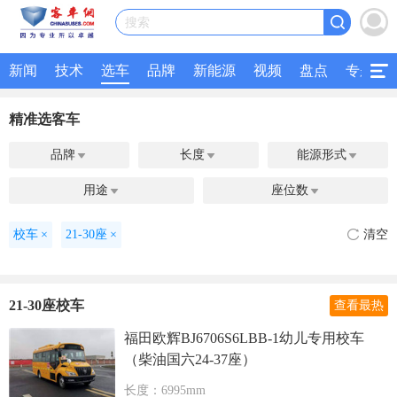
搜索
新闻
技术
选车
品牌
新能源
视频
盘点
专题
精准选客车
品牌
长度
能源形式



用途
座位数


校车
×
21-30座
×
清空
21-30座校车
查看最热
福田欧辉BJ6706S6LBB-1幼儿专用校车
（柴油国六24-37座）
长度：6995mm