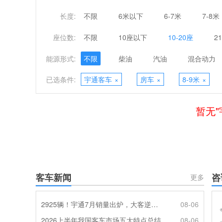
长度:
不限
6米以下
6-7米
7-8米
座位数:
不限
10座以下
10-20座
2
能源形式:
不限
柴油
汽油
混合动力
已选条件:
宇通客车
×
房车
×
8-9米
×
暂无"
客车新闻
咨
更多
2925辆！宇通7月销量出炉，大客逆势走强筑牢基本盘
08-06
2026上半年我国客车市场五大特点总结
08-06