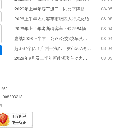
2026年上半年客车进口：同比下降超4成，轻客主体地位凸显
08-05
2026上半年农村客车市场四大特点总结
08-05
2026年上半年考斯特客车：销7984辆 6米领涨领跑 电动化提速
08-04
鏖战2026上半年！公路\公交\校车激烈角逐，谁问鼎赛道赢家?
08-04
超3.67个亿！广州一汽巴士发布507辆纯电动城市客车采购中标公告
08-04
2026年6月及上半年新能源客车动力电池装机量特点分析
08-03
-262
08A03218
所有