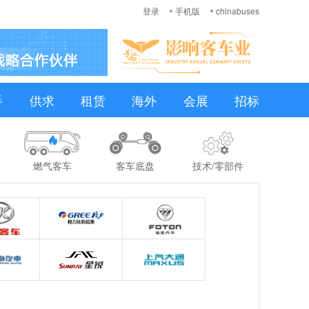
登录
手机版
chinabuses
手
供求
租赁
海外
会展
招标
燃气客车
客车底盘
技术/零部件