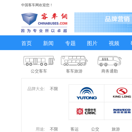
中国客车网欢迎您！
首页
新闻
专题
图片
视频
公交客车
客车旅游
商务通勤
品牌大全:
不限
用途:
不限
客运
公交
旅游