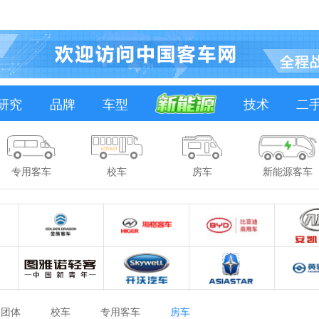
研究
品牌
车型
技术
二
专用客车
校车
房车
新能源客车
团体
校车
专用客车
房车