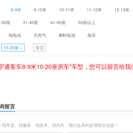
8-9米
9-10米
10-11米
11-12米
12-13米
1-30座
31-40座
41-50座
50座以上
纯电动
天然气
燃料电池
电车
10-20座
×
重置
宇通客车8-9米10-20座房车"车型，您可以留言给
询留言
※ 找车型、找服务、找技术、找合作，我们会及时处理留言信息！