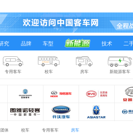
研究
品牌
车型
技术
二
专用客车
校车
房车
新能源客车
团体
校车
专用客车
房车