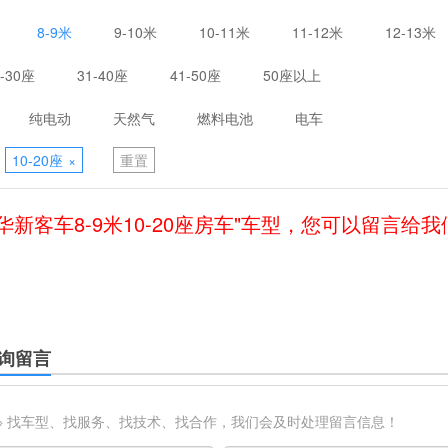
8-9米
9-10米
10-11米
11-12米
12-13米
1-30座
31-40座
41-50座
50座以上
纯电动
天然气
燃料电池
电车
10-20座
×
重置
华新客车8-9米10-20座房车"车型，您可以留言给
询留言
※ 找车型、找服务、找技术、找合作，我们会及时处理留言信息！