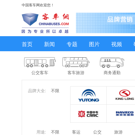
中国客车网欢迎您！
首页
新闻
专题
图片
视频
公交客车
客车旅游
商务通勤
品牌大全:
不限
用途:
不限
客运
公交
旅游