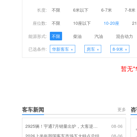
长度:
不限
6米以下
6-7米
7-8米
座位数:
不限
10座以下
10-20座
2
能源形式:
不限
柴油
汽油
混合动力
已选条件:
华新客车
×
房车
×
8-9米
×
暂无"
客车新闻
咨
更多
2925辆！宇通7月销量出炉，大客逆势走强筑牢基本盘
08-06
2026上半年我国客车市场五大特点总结
08-06