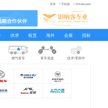
登录
手机版
chinabuses
手
供求
租赁
海外
会展
招标
燃气客车
客车底盘
技术/零部件