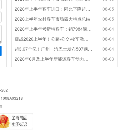
2026年上半年客车进口：同比下降超4成，轻客主体地位凸显
08-05
2026上半年农村客车市场四大特点总结
08-05
2026年上半年考斯特客车：销7984辆 6米领涨领跑 电动化提速
08-04
鏖战2026上半年！公路\公交\校车激烈角逐，谁问鼎赛道赢家?
08-04
超3.67个亿！广州一汽巴士发布507辆纯电动城市客车采购中标公告
08-04
2026年6月及上半年新能源客车动力电池装机量特点分析
08-03
-262
08A03218
所有