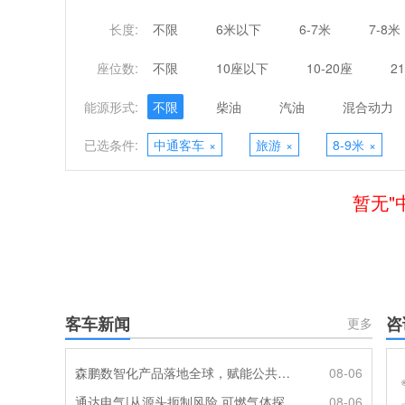
长度:
不限
6米以下
6-7米
7-8米
座位数:
不限
10座以下
10-20座
2
能源形式:
不限
柴油
汽油
混合动力
已选条件:
中通客车
×
旅游
×
8-9米
×
暂无"
客车新闻
咨
更多
森鹏数智化产品落地全球，赋能公共交通新升级
08-06
通达电气|从源头扼制风险 可燃气体探测系统灵敏感知商用车燃气泄漏
08-06