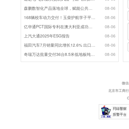
森鹏数智化产品落地全球，赋能公共交通新升级
08-06
168辆校车动力交付！玉柴护航学子平安出行
08-06
亿华通PCT国际专利在澳大利亚成功授权
08-06
上汽大通2025年ESG报告
08-06
福田汽车7月销量同比增长12.6% 出口劲增90.7%
08-06
奇瑞万达批量交付36台8.5米低地板纯电公交
08-06
微信
北京市工商行政
C