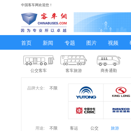
中国客车网欢迎您！
首页
新闻
专题
图片
视频
公交客车
客车旅游
商务通勤
品牌大全:
不限
用途:
不限
客运
公交
旅游