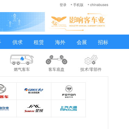
登录
手机版
chinabuses
手
供求
租赁
海外
会展
招标
燃气客车
客车底盘
技术/零部件