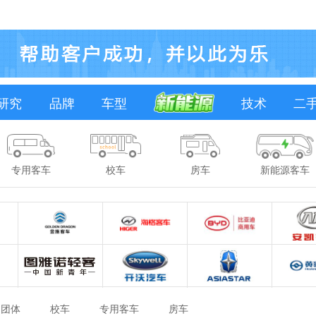
研究
品牌
车型
技术
二
专用客车
校车
房车
新能源客车
团体
校车
专用客车
房车