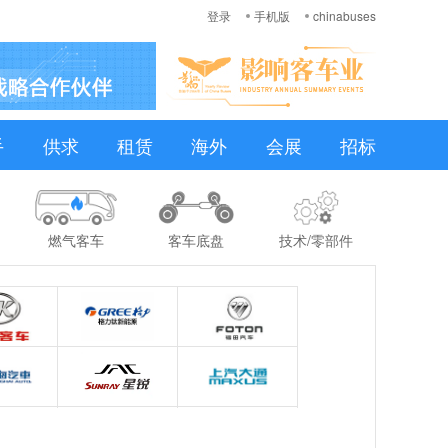
登录
手机版
chinabuses
手
供求
租赁
海外
会展
招标
燃气客车
客车底盘
技术/零部件