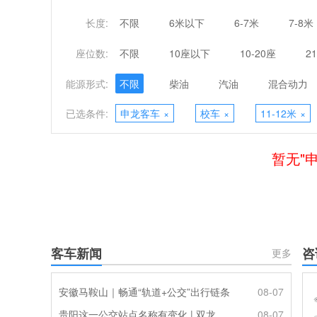
长度:
不限
6米以下
6-7米
7-8米
座位数:
不限
10座以下
10-20座
2
能源形式:
不限
柴油
汽油
混合动力
已选条件:
申龙客车
×
校车
×
11-12米
×
暂无"
客车新闻
咨
更多
安徽马鞍山｜畅通“轨道+公交”出行链条
08-07
贵阳这一公交站点名称有变化 | 双龙优化调整公交线路
08-07