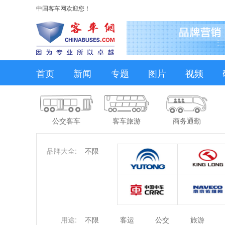
中国客车网欢迎您！
首页
新闻
专题
图片
视频
公交客车
客车旅游
商务通勤
品牌大全:
不限
用途:
不限
客运
公交
旅游