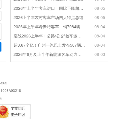
2026年上半年客车进口：同比下降超4成，轻客主体地位凸显
08-05
2026上半年农村客车市场四大特点总结
08-05
2026年上半年考斯特客车：销7984辆 6米领涨领跑 电动化提速
08-04
鏖战2026上半年！公路\公交\校车激烈角逐，谁问鼎赛道赢家?
08-04
超3.67个亿！广州一汽巴士发布507辆纯电动城市客车采购中标公告
08-04
2026年6月及上半年新能源客车动力电池装机量特点分析
08-03
-262
08A03218
所有