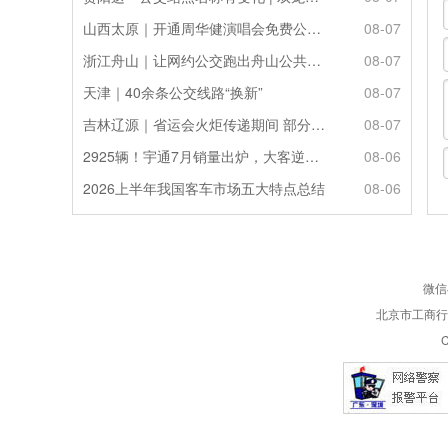
山西太原｜开通周华健演唱会免费公交接驳专线
08-07
浙江舟山｜让网约公交跑出舟山公共服务的“金名片”
08-07
天津｜40余条公交线路“换新”
08-07
吉林辽源｜省运会火炬传递期间 部分公交线路临时调整
08-07
2925辆！宇通7月销量出炉，大客逆势走强筑牢基本盘
08-06
2026上半年我国客车市场五大特点总结
08-06
微信
北京市工商行政
C