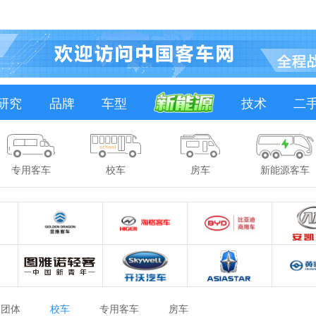
研究
品牌
车型
技术
二
专用客车
校车
房车
新能源客车
团体
校车
专用客车
房车