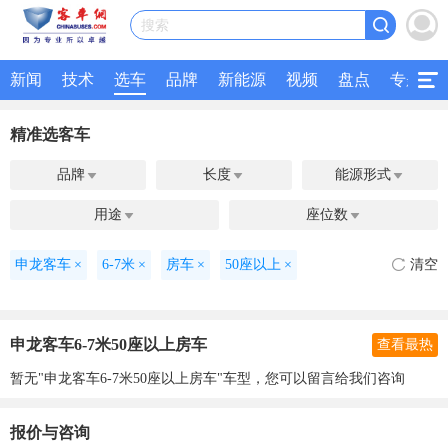
搜索
新闻
技术
选车
品牌
新能源
视频
盘点
专题
精准选客车
品牌
长度
能源形式



用途
座位数


申龙客车
×
6-7米
×
房车
×
50座以上
×
清空
申龙客车6-7米50座以上房车
查看最热
暂无"申龙客车6-7米50座以上房车"车型，您可以留言给我们咨询
报价与咨询