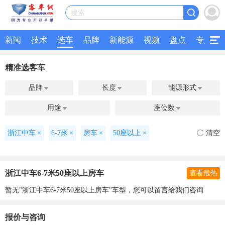
搜索
新闻
技术
选车
品牌
新能源
视频
盘点
专题
精准选客车
品牌
长度
能源形式



用途
座位数


浙江中车
×
6-7米
×
房车
×
50座以上
×
清空
浙江中车6-7米50座以上房车
查看最热
暂无"浙江中车6-7米50座以上房车"车型，您可以留言给我们咨询
报价与咨询