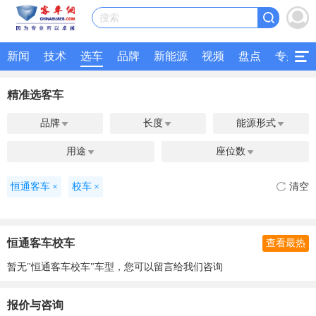
搜索
新闻
技术
选车
品牌
新能源
视频
盘点
专题
精准选客车
品牌
长度
能源形式



用途
座位数


恒通客车
×
校车
×
清空
恒通客车校车
查看最热
暂无"恒通客车校车"车型，您可以留言给我们咨询
报价与咨询