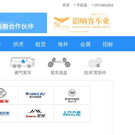
登录
手机版
chinabuses
手
供求
租赁
海外
会展
招标
燃气客车
客车底盘
技术/零部件