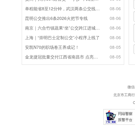
单程能省8至12分钟，武汉两条公交线路试点“按需停靠”
08-06
昆明公交推出6条2026火把节专线
08-06
南京｜六合竹镇蔬果“坐”公交跨江进城来源：新华日报
08-06
上海｜“崇明巴士定制公交”小程序上线了
08-06
安凯N70的职场卷王养成记！
08-05
金龙捷冠批量交付江西省南昌市 点亮城乡便民定制出行
08-05
微信
北京市工商行政
C