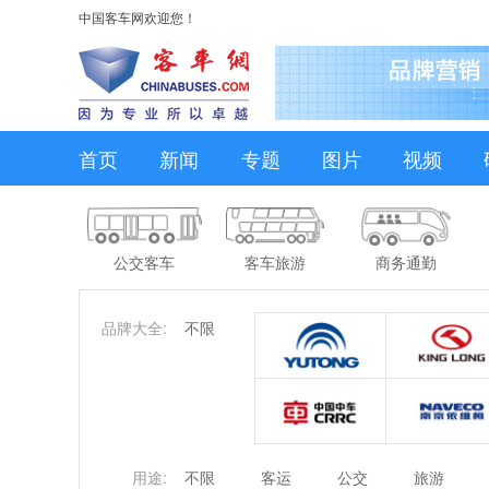
中国客车网欢迎您！
首页
新闻
专题
图片
视频
公交客车
客车旅游
商务通勤
品牌大全:
不限
用途:
不限
客运
公交
旅游