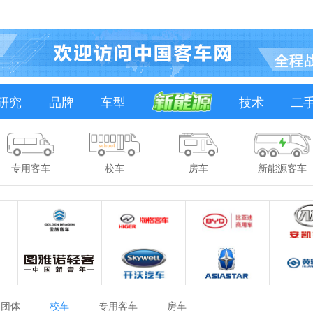
研究
品牌
车型
技术
二
专用客车
校车
房车
新能源客车
团体
校车
专用客车
房车