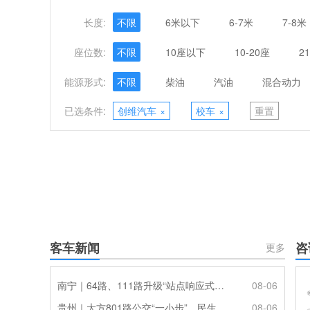
长度:
不限
6米以下
6-7米
7-8米
座位数:
不限
10座以下
10-20座
2
能源形式:
不限
柴油
汽油
混合动力
已选条件:
创维汽车
×
校车
×
重置
客车新闻
咨
更多
南宁｜64路、111路升级“站点响应式停靠”
08-06
贵州｜大方801路公交“一小步”，民生幸福“一大步”
08-06