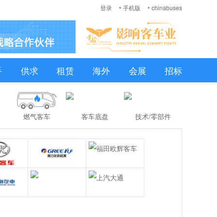
登录
手机版
chinabuses
手
供求
租赁
海外
会展
招标
燃气客车
客车底盘
技术/零部件