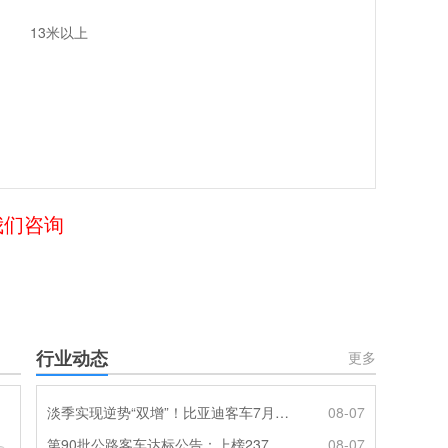
13米以上
我们咨询
行业动态
更多
淡季实现逆势“双增”！比亚迪客车7月热销620辆创新高
08-07
第90批公路客车达标公告：上榜237款创次高，混动\燃料电池缺席
08-07