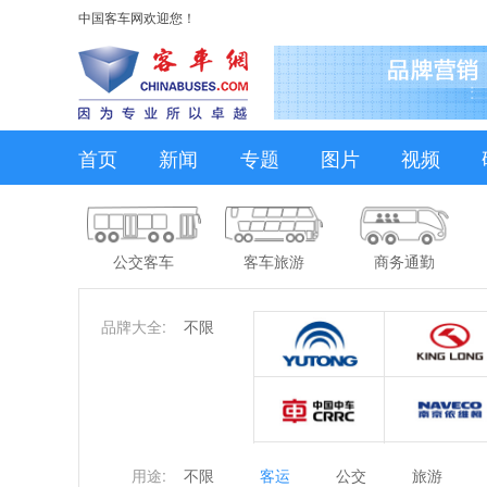
中国客车网欢迎您！
首页
新闻
专题
图片
视频
公交客车
客车旅游
商务通勤
品牌大全:
不限
用途:
不限
客运
公交
旅游