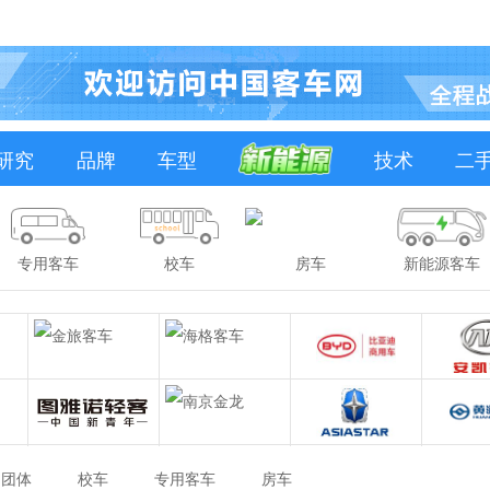
研究
品牌
车型
技术
二
专用客车
校车
房车
新能源客车
团体
校车
专用客车
房车