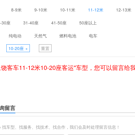
8-9米
9-10米
10-11米
11-12米
12-13米
1-30座
31-40座
41-50座
50座以上
纯电动
天然气
燃料电池
电车
10-20座
×
重置
上饶客车11-12米10-20座客运"车型，您可以留言给
询留言
※ 找车型、找服务、找技术、找合作，我们会及时处理留言信息！