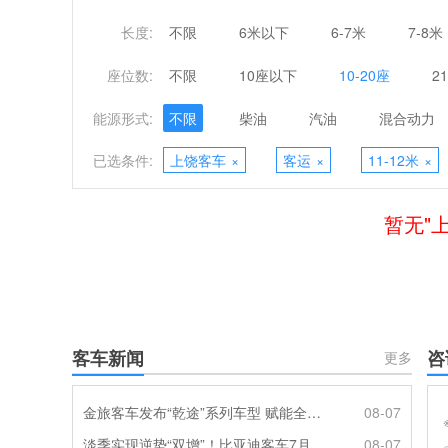
长度:
不限
6米以下
6-7米
7-8米
座位数:
不限
10座以下
10-20座
2
能源形式:
不限
柴油
汽油
混合动力
已选条件:
上饶客车
×
客运
×
11-12米
×
暂无"
客车新闻
咨
更多
金旅客车发布“乾途”系列车型 赋能全球客运产业提质升级
08-07
淡季实现逆势“双增”！比亚迪客车7月热销620辆创新高
08-07