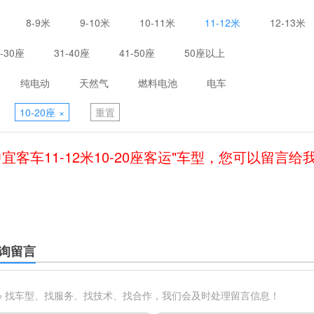
8-9米
9-10米
10-11米
11-12米
12-13米
1-30座
31-40座
41-50座
50座以上
纯电动
天然气
燃料电池
电车
10-20座
×
重置
中宜客车11-12米10-20座客运"车型，您可以留言给
询留言
※ 找车型、找服务、找技术、找合作，我们会及时处理留言信息！