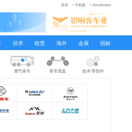
登录
手机版
chinabuses
手
供求
租赁
海外
会展
招标
燃气客车
客车底盘
技术/零部件