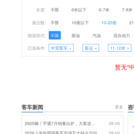
长度:
不限
6米以下
6-7米
7-8米
座位数:
不限
10座以下
10-20座
2
能源形式:
不限
柴油
汽油
混合动力
已选条件:
中宜客车
×
客运
×
11-12米
×
暂无"
客车新闻
咨
更多
2925辆！宇通7月销量出炉，大客逆势走强筑牢基本盘
08-06
2026上半年我国客车市场五大特点总结
08-06