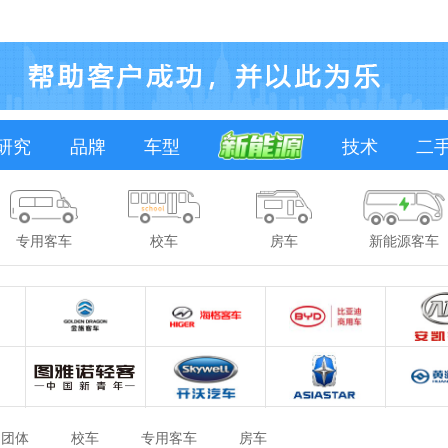
研究
品牌
车型
技术
二
专用客车
校车
房车
新能源客车
团体
校车
专用客车
房车