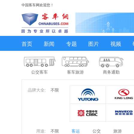
中国客车网欢迎您！
首页
新闻
专题
图片
视频
公交客车
客车旅游
商务通勤
品牌大全:
不限
用途:
不限
客运
公交
旅游