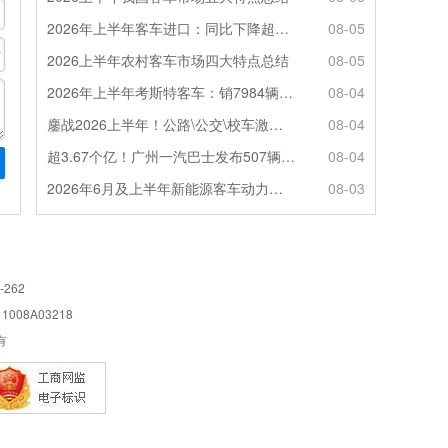
2026年上半年客车进口：同比下降超4成，轻客主体地位凸显
08-05
2026上半年农村客车市场四大特点总结
08-05
2026年上半年考斯特客车：销7984辆 6米领涨领跑 电动化提速
08-04
鏖战2026上半年！公路\公交\校车激烈角逐，谁问鼎赛道赢家?
08-04
超3.67个亿！广州一汽巴士发布507辆纯电动城市客车采购中标公告
08-04
2026年6月及上半年新能源客车动力电池装机量特点分析
08-03
-262
08A03218
所有