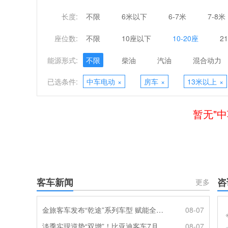
长度:
不限
6米以下
6-7米
7-8米
座位数:
不限
10座以下
10-20座
2
能源形式:
不限
柴油
汽油
混合动力
已选条件:
中车电动
×
房车
×
13米以上
×
暂无"中
客车新闻
咨
更多
金旅客车发布“乾途”系列车型 赋能全球客运产业提质升级
08-07
淡季实现逆势“双增”！比亚迪客车7月热销620辆创新高
08-07