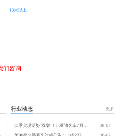
13米以上
给我们咨询
行业动态
更多
淡季实现逆势“双增”！比亚迪客车7月热销620辆创新高
08-07
第90批公路客车达标公告：上榜237款创次高，混动\燃料电池缺席
08-07