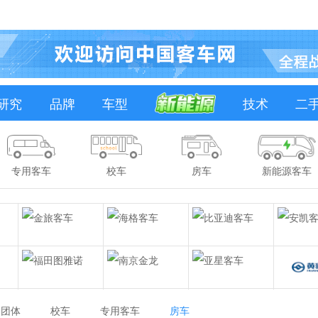
研究
品牌
车型
技术
二
专用客车
校车
房车
新能源客车
团体
校车
专用客车
房车