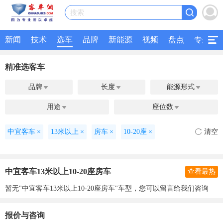
搜索
新闻
技术
选车
品牌
新能源
视频
盘点
专题
精准选客车
品牌
长度
能源形式



用途
座位数


中宜客车
×
13米以上
×
房车
×
10-20座
×
清空
中宜客车13米以上10-20座房车
查看最热
暂无"中宜客车13米以上10-20座房车"车型，您可以留言给我们咨询
报价与咨询