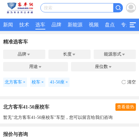
搜索
新闻
技术
选车
品牌
新能源
视频
盘点
专题
精准选客车
品牌
长度
能源形式



用途
座位数


北方客车
×
校车
×
41-50座
×
清空
北方客车41-50座校车
查看最热
暂无"北方客车41-50座校车"车型，您可以留言给我们咨询
报价与咨询