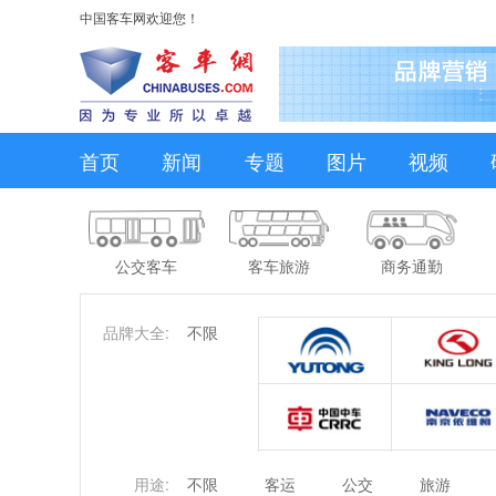
中国客车网欢迎您！
首页
新闻
专题
图片
视频
公交客车
客车旅游
商务通勤
品牌大全:
不限
用途:
不限
客运
公交
旅游