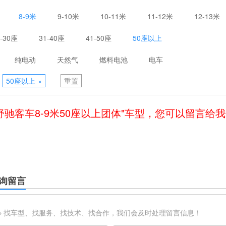
8-9米
9-10米
10-11米
11-12米
12-13米
1-30座
31-40座
41-50座
50座以上
纯电动
天然气
燃料电池
电车
50座以上
×
重置
舒驰客车8-9米50座以上团体"车型，您可以留言给
询留言
※ 找车型、找服务、找技术、找合作，我们会及时处理留言信息！