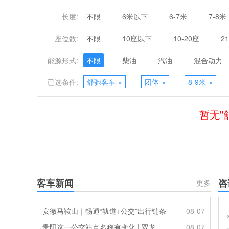
长度:
不限
6米以下
6-7米
7-8米
座位数:
不限
10座以下
10-20座
2
能源形式:
不限
柴油
汽油
混合动力
已选条件:
舒驰客车
×
团体
×
8-9米
×
暂无"
客车新闻
咨
更多
安徽马鞍山｜畅通“轨道+公交”出行链条
08-07
贵阳这一公交站点名称有变化 | 双龙优化调整公交线路
08-07