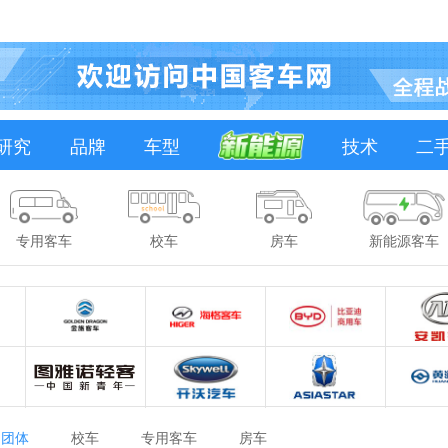
研究
品牌
车型
技术
二
专用客车
校车
房车
新能源客车
团体
校车
专用客车
房车