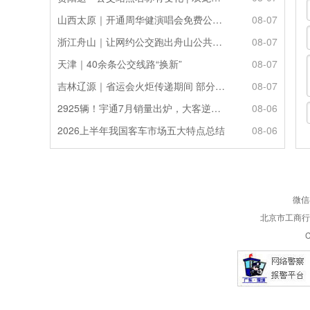
山西太原｜开通周华健演唱会免费公交接驳专线
08-07
浙江舟山｜让网约公交跑出舟山公共服务的“金名片”
08-07
天津｜40余条公交线路“换新”
08-07
吉林辽源｜省运会火炬传递期间 部分公交线路临时调整
08-07
2925辆！宇通7月销量出炉，大客逆势走强筑牢基本盘
08-06
2026上半年我国客车市场五大特点总结
08-06
微信
北京市工商行政
C