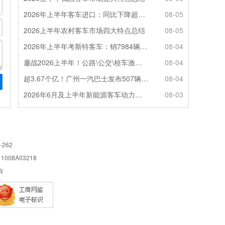
2026年上半年客车进口：同比下降超4成，轻客主体地位凸显
08-05
2026上半年农村客车市场四大特点总结
08-05
2026年上半年考斯特客车：销7984辆 6米领涨领跑 电动化提速
08-04
鏖战2026上半年！公路\公交\校车激烈角逐，谁问鼎赛道赢家?
08-04
超3.67个亿！广州一汽巴士发布507辆纯电动城市客车采购中标公告
08-04
2026年6月及上半年新能源客车动力电池装机量特点分析
08-03
-262
08A03218
所有