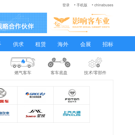
登录
手机版
chinabuses
手
供求
租赁
海外
会展
招标
燃气客车
客车底盘
技术/零部件