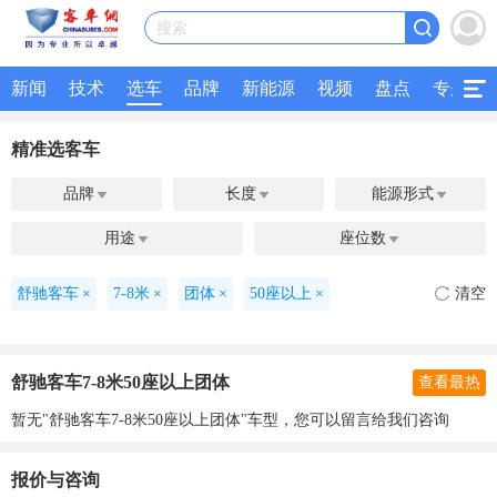
搜索
新闻
技术
选车
品牌
新能源
视频
盘点
专题
精准选客车
品牌
长度
能源形式



用途
座位数


舒驰客车
×
7-8米
×
团体
×
50座以上
×
清空
舒驰客车7-8米50座以上团体
查看最热
暂无"舒驰客车7-8米50座以上团体"车型，您可以留言给我们咨询
报价与咨询