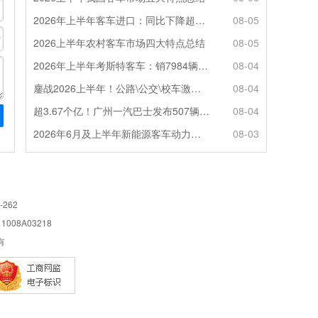
2026年上半年客车进口：同比下降超4成，轻客主体地位凸显
08-05
2026上半年农村客车市场四大特点总结
08-05
2026年上半年考斯特客车：销7984辆 6米领涨领跑 电动化提速
08-04
鏖战2026上半年！公路\公交\校车激烈角逐，谁问鼎赛道赢家?
08-04
超3.67个亿！广州一汽巴士发布507辆纯电动城市客车采购中标公告
08-04
2026年6月及上半年新能源客车动力电池装机量特点分析
08-03
-262
08A03218
所有