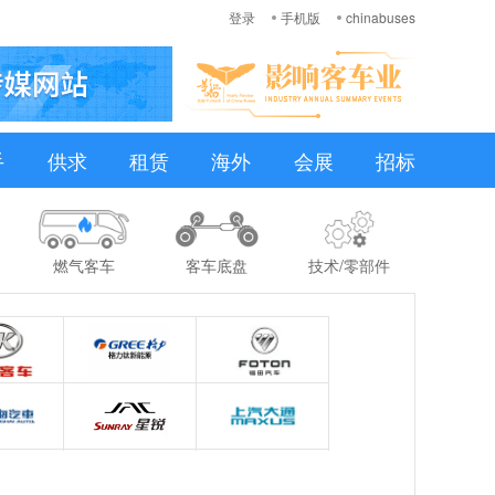
登录
手机版
chinabuses
手
供求
租赁
海外
会展
招标
燃气客车
客车底盘
技术/零部件