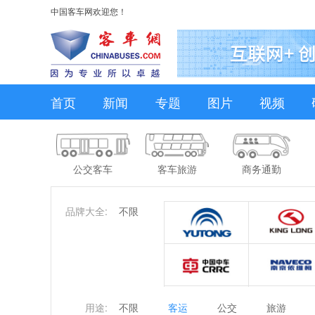
中国客车网欢迎您！
首页
新闻
专题
图片
视频
公交客车
客车旅游
商务通勤
品牌大全:
不限
用途:
不限
客运
公交
旅游