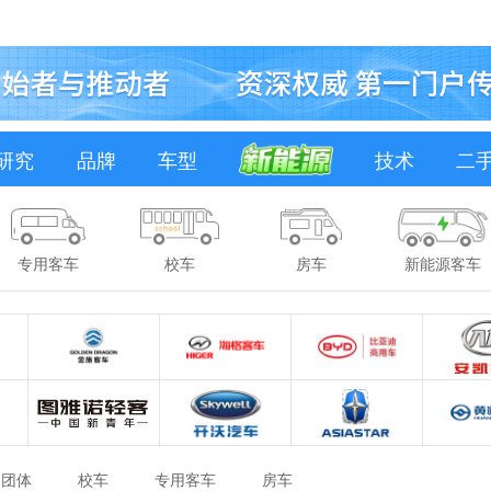
研究
品牌
车型
技术
二
专用客车
校车
房车
新能源客车
团体
校车
专用客车
房车