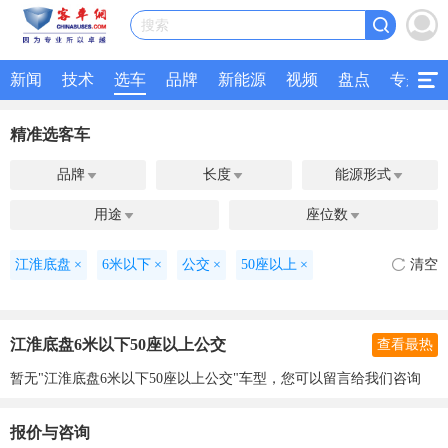
搜索
新闻
技术
选车
品牌
新能源
视频
盘点
专题
精准选客车
品牌
长度
能源形式



用途
座位数


江淮底盘
×
6米以下
×
公交
×
50座以上
×
清空
江淮底盘6米以下50座以上公交
查看最热
暂无"江淮底盘6米以下50座以上公交"车型，您可以留言给我们咨询
报价与咨询