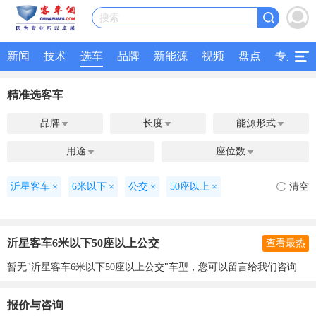
搜索
新闻
技术
选车
品牌
新能源
视频
盘点
专题
精准选客车
品牌
长度
能源形式



用途
座位数


沂星客车
×
6米以下
×
公交
×
50座以上
×
清空
沂星客车6米以下50座以上公交
查看最热
暂无"沂星客车6米以下50座以上公交"车型，您可以留言给我们咨询
报价与咨询