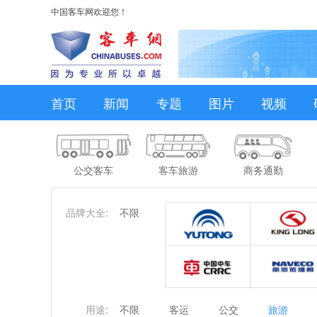
中国客车网欢迎您！
首页
新闻
专题
图片
视频
公交客车
客车旅游
商务通勤
品牌大全:
不限
用途:
不限
客运
公交
旅游