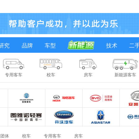
研究
品牌
车型
技术
二
专用客车
校车
房车
新能源客车
团体
校车
专用客车
房车