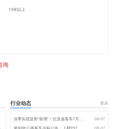
13米以上
咨询
行业动态
更多
淡季实现逆势“双增”！比亚迪客车7月热销620辆创新高
08-07
第90批公路客车达标公告：上榜237款创次高，混动\燃料电池缺席
08-07