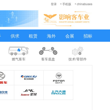
登录
手机版
chinabuses
手
供求
租赁
海外
会展
招标
燃气客车
客车底盘
技术/零部件