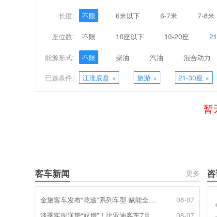
长度:
不限
6米以下
6-7米
7-8米
座位数:
不限
10座以下
10-20座
2
能源形式:
不限
柴油
汽油
混合动力
已选条件:
江淮底盘
×
旅游
×
21-30座
×
暂
客车新闻
咨
更多
金旅客车发布“乾途”系列车型 赋能全球客运产业提质升级
08-07
淡季实现逆势“双增”！比亚迪客车7月热销620辆创新高
08-07