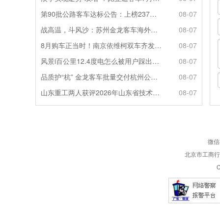
第90批公路客车达标公告：上榜237款创次高，混动\燃料电池缺席
08-07
战高温，斗风沙：苏州金龙客车海外服务的“极限温度测试”
08-07
8月购车正当时！南京依维柯双车齐发限时福利全解析
08-07
风景i百公里12.4度电怎么被用户踩出来的？
08-07
品质护“杭” 金龙客车批量交付杭州公交集团72辆
08-07
山东重工两人获评2026年山东省技术技能大师
08-07
微信
北京市工商行政
C