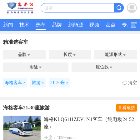
搜索
新闻
技术
选车
品牌
新能源
视频
盘点
专题
精准选客车
品牌
长度
能源形式



用途
座位数


海格客车
×
旅游
×
21-30座
×
清空
海格客车21-30座旅游
查看最热
海格KLQ6111ZEV1N1客车（纯电动24-52
座）
长度：10995mm