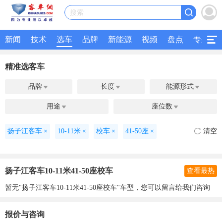
搜索
新闻
技术
选车
品牌
新能源
视频
盘点
专题
精准选客车
品牌
长度
能源形式



用途
座位数


扬子江客车
×
10-11米
×
校车
×
41-50座
×
清空
扬子江客车10-11米41-50座校车
查看最热
暂无"扬子江客车10-11米41-50座校车"车型，您可以留言给我们咨询
报价与咨询