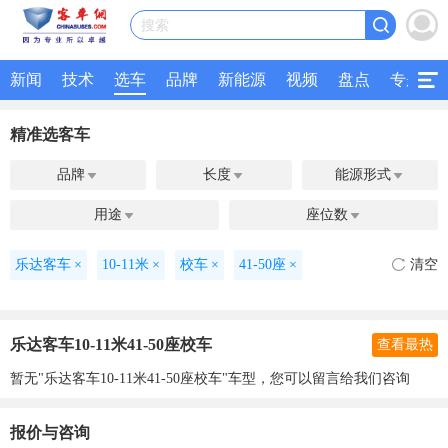
搜索
新闻
技术
选车
品牌
新能源
视频
盘点
专题
精准选客车
品牌
长度
能源形式



用途
座位数


乐达客车
×
10-11米
×
校车
×
41-50座
×
清空
乐达客车10-11米41-50座校车
查看最热
暂无"乐达客车10-11米41-50座校车"车型，您可以留言给我们咨询
报价与咨询