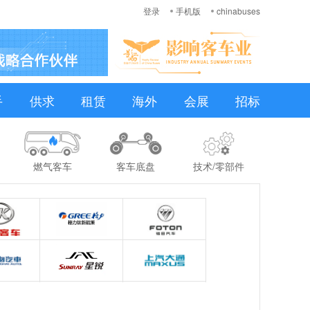
登录
手机版
chinabuses
手
供求
租赁
海外
会展
招标
燃气客车
客车底盘
技术/零部件