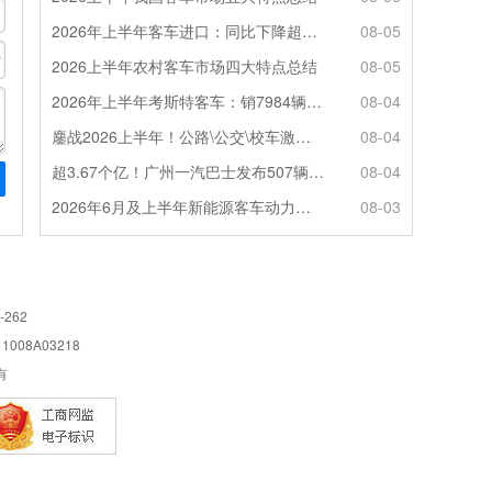
2026年上半年客车进口：同比下降超4成，轻客主体地位凸显
08-05
2026上半年农村客车市场四大特点总结
08-05
2026年上半年考斯特客车：销7984辆 6米领涨领跑 电动化提速
08-04
鏖战2026上半年！公路\公交\校车激烈角逐，谁问鼎赛道赢家?
08-04
超3.67个亿！广州一汽巴士发布507辆纯电动城市客车采购中标公告
08-04
2026年6月及上半年新能源客车动力电池装机量特点分析
08-03
-262
08A03218
所有