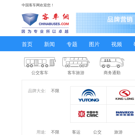
中国客车网欢迎您！
首页
新闻
专题
图片
视频
公交客车
客车旅游
商务通勤
品牌大全:
不限
用途:
不限
客运
公交
旅游