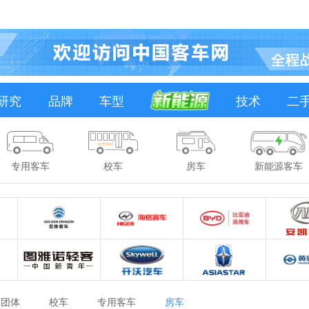
研究
品牌
车型
技术
二
专用客车
校车
房车
新能源客车
团体
校车
专用客车
房车