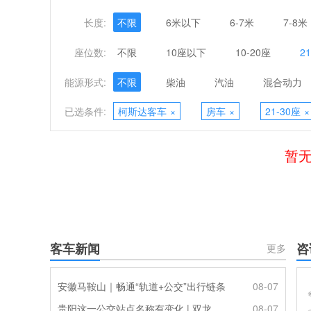
长度:
不限
6米以下
6-7米
7-8米
座位数:
不限
10座以下
10-20座
2
能源形式:
不限
柴油
汽油
混合动力
已选条件:
柯斯达客车
×
房车
×
21-30座
×
暂无
客车新闻
咨
更多
安徽马鞍山｜畅通“轨道+公交”出行链条
08-07
贵阳这一公交站点名称有变化 | 双龙优化调整公交线路
08-07