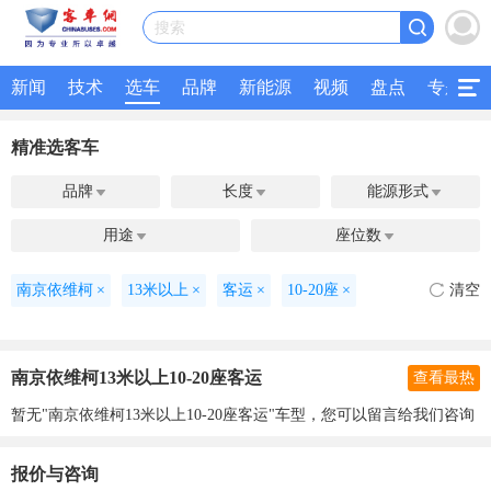
搜索
新闻
技术
选车
品牌
新能源
视频
盘点
专题
精准选客车
品牌
长度
能源形式



用途
座位数


南京依维柯
×
13米以上
×
客运
×
10-20座
×
清空
南京依维柯13米以上10-20座客运
查看最热
暂无"南京依维柯13米以上10-20座客运"车型，您可以留言给我们咨询
报价与咨询