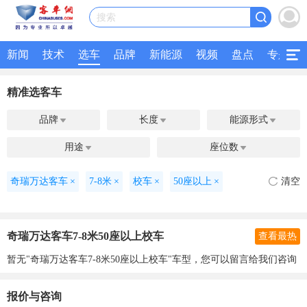
搜索
新闻
技术
选车
品牌
新能源
视频
盘点
专题
精准选客车
品牌
长度
能源形式



用途
座位数


奇瑞万达客车
×
7-8米
×
校车
×
50座以上
×
清空
奇瑞万达客车7-8米50座以上校车
查看最热
暂无"奇瑞万达客车7-8米50座以上校车"车型，您可以留言给我们咨询
报价与咨询