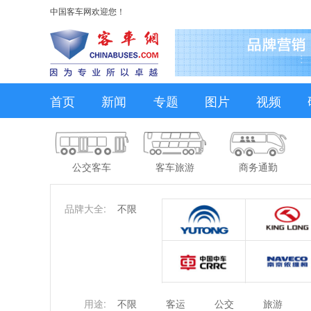
中国客车网欢迎您！
首页
新闻
专题
图片
视频
公交客车
客车旅游
商务通勤
品牌大全:
不限
用途:
不限
客运
公交
旅游