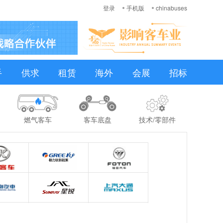
登录
手机版
chinabuses
手
供求
租赁
海外
会展
招标
燃气客车
客车底盘
技术/零部件