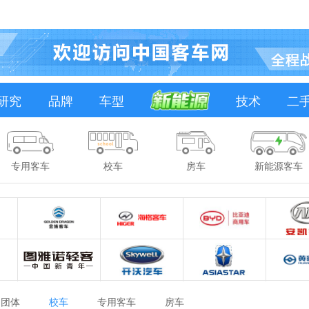
研究
品牌
车型
技术
二
专用客车
校车
房车
新能源客车
团体
校车
专用客车
房车