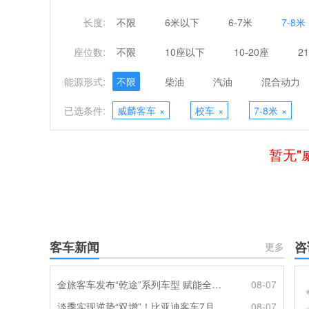
长度:
不限
6米以下
6-7米
7-8米
座位数:
不限
10座以下
10-20座
2
能源形式:
不限
柴油
汽油
混合动力
已选条件:
威麟客车
×
校车
×
7-8米
×
暂无"
客车新闻
咨
更多
金旅客车发布“乾途”系列车型 赋能全球客运产业提质升级
08-07
淡季实现逆势“双增”！比亚迪客车7月热销620辆创新高
08-07