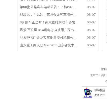
第90批公路客车达标公告：上榜237款创次高，混动\燃料电池缺席
08-07
战高温，斗风沙：苏州金龙客车海外服务的“极限温度测试”
08-07
8月购车正当时！南京依维柯双车齐发限时福利全解析
08-07
风景i百公里12.4度电怎么被用户踩出来的？
08-07
品质护“杭” 金龙客车批量交付杭州公交集团72辆
08-07
山东重工两人获评2026年山东省技术技能大师
08-07
微信
北京市工商行政
C