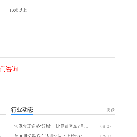
13米以上
我们咨询
行业动态
更多
淡季实现逆势“双增”！比亚迪客车7月热销620辆创新高
08-07
第90批公路客车达标公告：上榜237款创次高，混动\燃料电池缺席
08-07