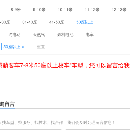
8-9米
9-10米
10-11米
11-12米
12-13米
1-30座
31-40座
41-50座
50座以上
纯电动
天然气
燃料电池
电车
50座以上
×
重置
威麟客车7-8米50座以上校车"车型，您可以留言给
询留言
※ 找车型、找服务、找技术、找合作，我们会及时处理留言信息！