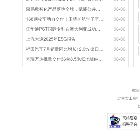
森鹏数智化产品落地全球，赋能公共交通新升级
08-06
168辆校车动力交付！玉柴护航学子平安出行
08-06
亿华通PCT国际专利在澳大利亚成功授权
08-06
上汽大通2025年ESG报告
08-06
福田汽车7月销量同比增长12.6% 出口劲增90.7%
08-06
奇瑞万达批量交付36台8.5米低地板纯电公交
08-06
微信
北京市工商行政
C