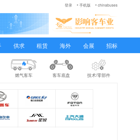
登录
手机版
chinabuses
手
供求
租赁
海外
会展
招标
燃气客车
客车底盘
技术/零部件