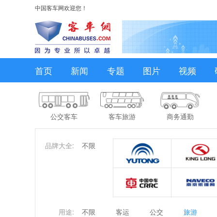
中国客车网欢迎您！
首页
新闻
专题
图片
视频
公交客车
客车旅游
商务通勤
品牌大全:
不限
用途:
不限
客运
公交
旅游