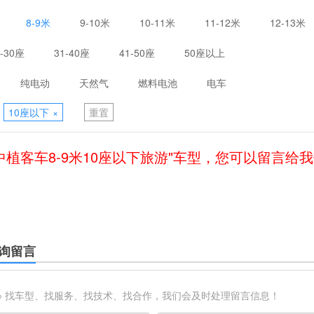
8-9米
9-10米
10-11米
11-12米
12-13米
1-30座
31-40座
41-50座
50座以上
纯电动
天然气
燃料电池
电车
10座以下
×
重置
中植客车8-9米10座以下旅游"车型，您可以留言给
询留言
※ 找车型、找服务、找技术、找合作，我们会及时处理留言信息！