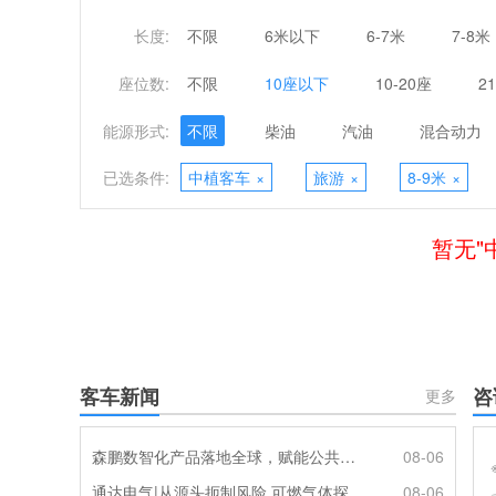
长度:
不限
6米以下
6-7米
7-8米
座位数:
不限
10座以下
10-20座
2
能源形式:
不限
柴油
汽油
混合动力
已选条件:
中植客车
×
旅游
×
8-9米
×
暂无"
客车新闻
咨
更多
森鹏数智化产品落地全球，赋能公共交通新升级
08-06
通达电气|从源头扼制风险 可燃气体探测系统灵敏感知商用车燃气泄漏
08-06