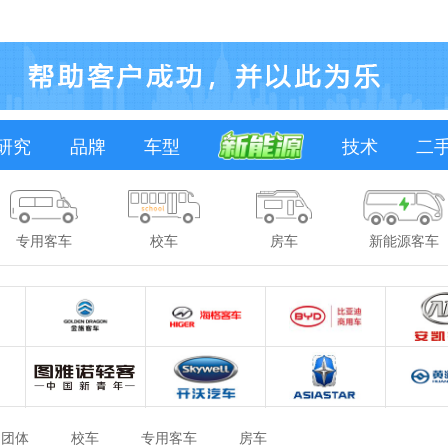
研究
品牌
车型
技术
二
专用客车
校车
房车
新能源客车
团体
校车
专用客车
房车